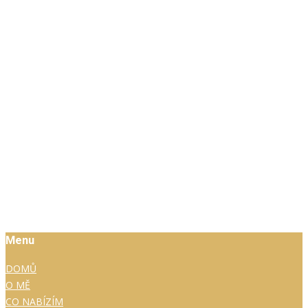
Menu
DOMŮ
O MĚ
CO NABÍZÍM