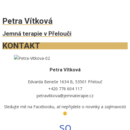
Petra Vítková
Jemná terapie v Přelouči
KONTAKT
Petra Vítková
Edvarda Beneše 1634 B, 53501 Přelouč
+420 776 604 117
petravitkova@jemnaterapie.cz
Sledujte mě na Facebooku, ať nepřijdete o novinky a zajímavosti
social_faceb